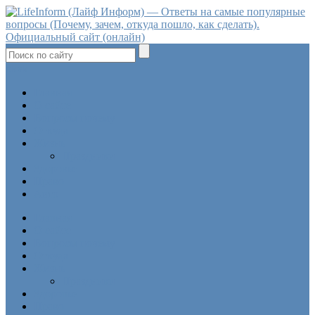
ok
vk
Главная
О сайте
Вопросы почему
Откуда
Жизнь
Праздники
Здоровье
Право
Авто
Главная
О сайте
Вопросы почему
Откуда
Жизнь
Праздники
Здоровье
Право