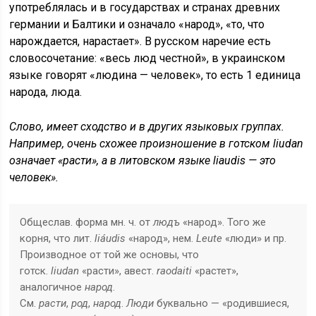
употреблялась и в государствах и странах древних
германии и Балтики и означало «народ», «то, что
нарождается, нарастает». В русском наречие есть
словосочетание: «весь люд честной», в украинском
языке говорят «людина — человек», то есть 1 единица
народа, люда.
Слово, имеет сходство и в других языковых группах.
Например, очень схожее произношение в готском liudan
означает «расти», а в литовском языке liaudis — это
человек».
Общеслав. форма мн. ч. от
людъ
«народ». Того же
корня, что лит.
liáudis
«народ», нем.
Leute
«люди» и пр.
Производное от той же основы, что
готск.
liudan
«расти», авест.
raodaiti
«растет»,
аналогичное
народ
.
См.
расти
,
род
,
народ
.
Люди
буквально — «родившиеся,