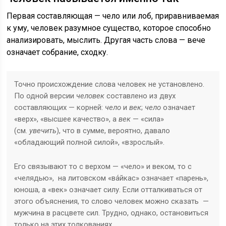
Первая составляющая — чело или лоб, приравниваемая
к уму, человек разумное существо, которое способно
анализировать, мыслить. Другая часть слова — вече
означает собрание, сходку.
Точно происхождение слова человек не установлено.
По одной версии
человек
составлено из двух
составляющих — корней:
чело
и
век
;
чело
означает
«верх», «высшее качество», а
век
— «сила»
(см.
увечить
), что в сумме, вероятно, давало
«обладающий полной силой», «взрослый».
Его связывают то с верхом — «чело» и веком, то с
«челядью», на литовском «ва́йкас» означает «парень»,
юноша, а «век» означает силу. Если отталкиваться от
этого объяснения, то слово человек можно сказать —
мужчина в расцвете сил. Трудно, однако, остановиться
только на этих толкованиях.