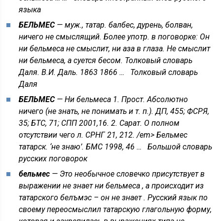
языка
БЕЛЬМЕС
— муж., татар. балбес, дурень, болван,
ничего не смыслящий. Более употр. в поговорке: Он
ни бельмеса не смыслит, ни аза в глаза. Не смыслит
ни бельмеса, а суется бесом. Толковый словарь
Даля. В.И. Даль. 1863 1866 …
Толковый словарь
Даля
БЕЛЬМЕС
— Ни бельмеса 1. Прост. Абсолютно
ничего (не знать, не понимать и т. п.). ДП, 455; ФСРЯ,
35; БТС, 71; СПП 2001,16. 2. Сарат. О полном
отсутствии чего л. СРНГ 21, 212. /em> Бельмес
татарск. ‘не знаю’. БМС 1998, 46 …
Большой словарь
русских поговорок
бельмес
— Это необычное словечко присутствует в
выражении не знает ни бельмеса , а происходит из
татарского белъмэс – он не знает . Русский язык по
своему переосмыслил татарскую глагольную форму,